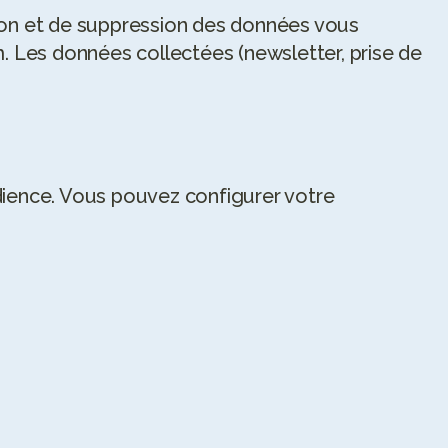
tion et de suppression des données vous 
 Les données collectées (newsletter, prise de 
udience. Vous pouvez configurer votre 
5
/5
5
/5
Après des années de restriction, de 
Après 6 mois
perte et reprise de poids, de 
à mon corps e
découragement, en 3 mois avec 
vraiment apai