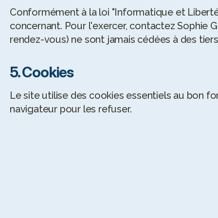
Conformément à la loi "Informatique et Libertés
concernant. Pour l'exercer, contactez Sophie G
rendez-vous) ne sont jamais cédées à des tiers
5. Cookies
Le site utilise des cookies essentiels au bon f
navigateur pour les refuser.
5
/5
4.8
/5
Sophie est une personne hyper 
Je recommande
compétente, professionnelle et 
Elle est très pr
organisée. J’ai appris énormément 
l'écoute et bie