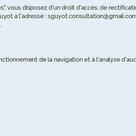
", vous disposez d'un droit d'accès, de rectifica
uyot à l'adresse : sguyot.consultation@gmail.com.
.
onctionnement de la navigation et à l'analyse d'a
FEEDBACKS
4.9
/5
 vivement Sophie ! 
J'ai eu l'occasion de rencontrer 
ofessionnelle, à 
Sophie lors d'une formation en 
nveillante. Grâce à ses 
psychologie positive tourné vers la 