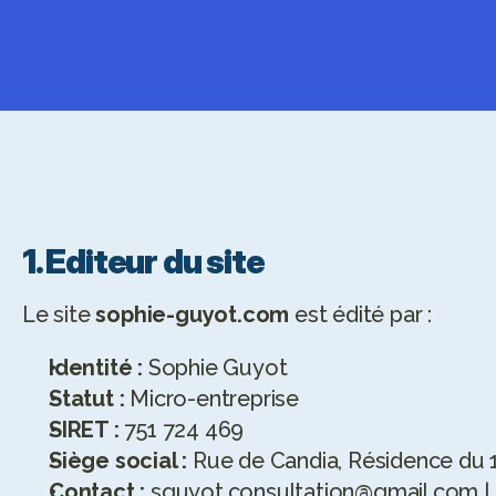
Sophie Guyot
M
E
N
T
I
O
N
S
1. Éditeur du site
Le site 
sophie-guyot.com
 est édité par :
Identité :
 Sophie Guyot
Statut :
 Micro-entreprise
SIRET :
 751 724 469
Siège social :
 Rue de Candia, Résidence du 
Contact :
 sguyot.consultation@gmail.com | 