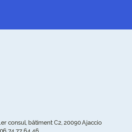
L
É
G
A
L
E
S
1er consul, bâtiment C2, 20090 Ajaccio
06 74 77 64 46