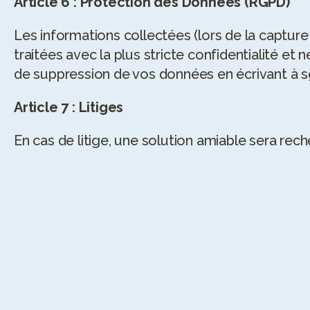
Article 6 : Protection des Données (RGPD)
Les informations collectées (lors de la capture
traitées avec la plus stricte confidentialité e
de suppression de vos données en écrivant à 
Article 7 : Litiges
En cas de litige, une solution amiable sera rech
5
/5
4.8
/5
Sophie est une personne hyper 
Je recommande
compétente, professionnelle et 
Elle est très pr
organisée. J’ai appris énormément 
l'écoute et bie
autant sur le plan théorique que sur le 
conseils, j'ai p