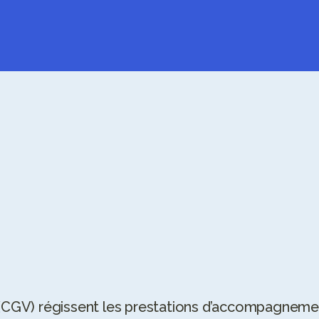
N
S
S
D
E
(CGV) régissent les prestations d’accompagnement