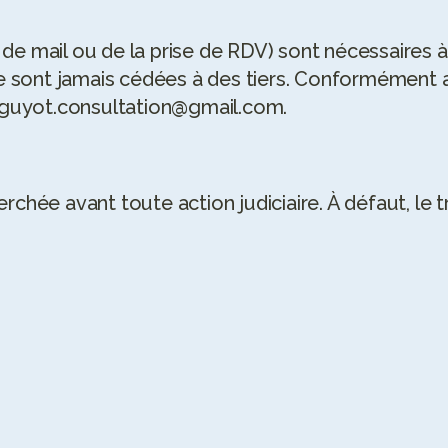
 de mail ou de la prise de RDV) sont nécessaires 
t ne sont jamais cédées à des tiers. Conformément 
sguyot.consultation@gmail.com.
FEEDBACKS
erchée avant toute action judiciaire. À défaut, le 
4.9
/5
 vivement Sophie ! 
J'ai eu l'occasion de rencontrer 
ofessionnelle, à 
Sophie lors d'une formation en 
nveillante. Grâce à ses 
psychologie positive tourné vers la 
u atteindre mes 
diététique et c'est une personne 