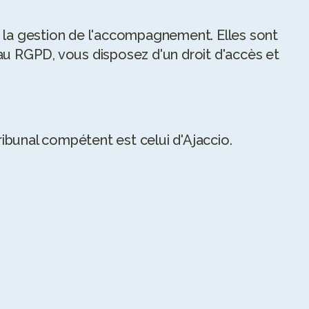
à la gestion de l'accompagnement. Elles sont 
au RGPD, vous disposez d'un droit d'accès et 
tribunal compétent est celui d'Ajaccio.
5
/5
5
/5
Après des années de restriction, de 
Après 6 mois
perte et reprise de poids, de 
à mon corps e
découragement, en 3 mois avec 
vraiment apai
Sophie, j'ai repris confiance en moi, 
J’ai compris