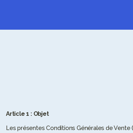
Sophie Guyot
C
O
N
D
I
T
I
O
G
É
N
É
R
A
L
E
V
E
N
T
E
Article 1 : Objet
Les présentes Conditions Générales de Vente 